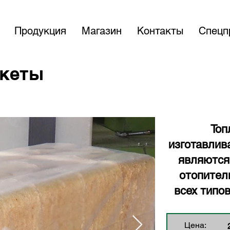
Продукция
Магазин
Контакты
Спецп
икеты
Топ
изготавлив
являются
отопител
всех типо
Цена: